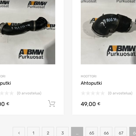
Lisää toivelistaan
Lisää vertailuun
ORI
MOOTTORI
putki
Ahtoputki
(0 arvostelua)
(0 arvostelua)
00
49,00
Lisää ostoskoriin
€
€
1
2
3
…
65
66
67
6