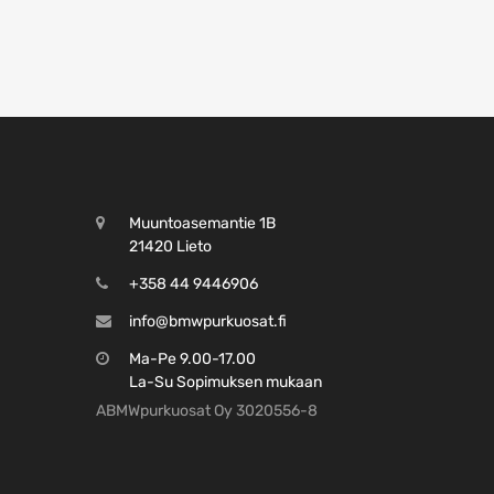
Muuntoasemantie 1B
21420 Lieto
+358 44 9446906
info@bmwpurkuosat.fi
Ma-Pe 9.00-17.00
La-Su Sopimuksen mukaan
ABMWpurkuosat Oy 3020556-8