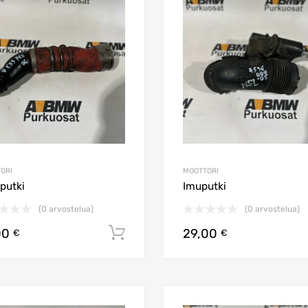
Lisää toivelistaan
Lisää vertailuun
ORI
MOOTTORI
putki
Imuputki
(0 arvostelua)
(0 arvostelua)
00
29,00
Lisää ostoskoriin
€
€