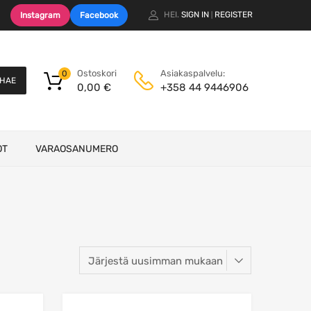
HEI.
SIGN IN
REGISTER
Instagram
Facebook
|
Ostoskori
Asiakaspalvelu:
0
HAE
0,00
€
+358 44 9446906
OT
VARAOSANUMERO