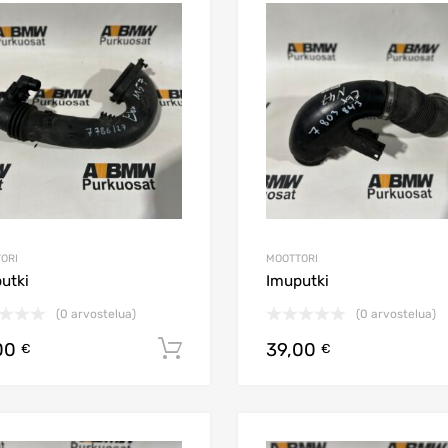
latest
Lisää toivelistaan
Lisää vertailuun
ORI
MOOTTORI
utki
Imuputki
(0 arvostelua)
(0 arvostelua)
00
39,00
Lisää ostoskoriin
€
€