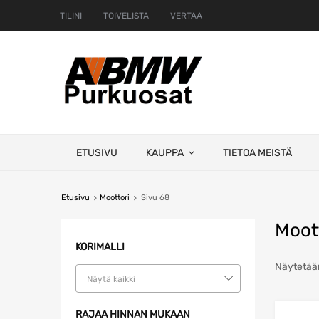
TILINI
TOIVELISTA
VERTAA
Skip
ETUSIVU
KAUPPA
TIETOA MEISTÄ
to
content
Etusivu
Moottori
Sivu 68
Moot
KORIMALLI
Näytetään
Näytä kaikki
RAJAA HINNAN MUKAAN