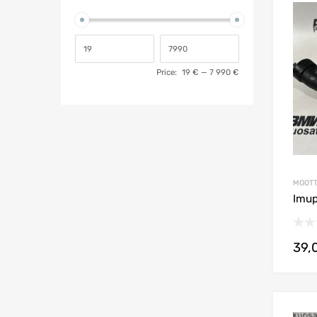
Price:
19 €
—
7 990 €
MOOTT
Imup
39,