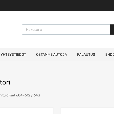
Products search
YHTEYSTIEDOT
OSTAMME AUTOJA
PALAUTUS
EHD
tori
Sorted
 tulokset 604–612 / 643
by