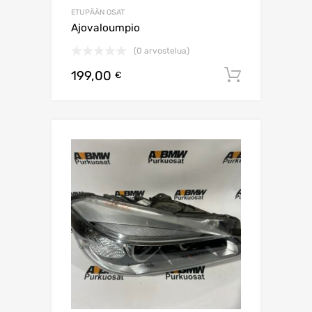
ETUPÄÄN OSAT
Ajovaloumpio
(0 arvostelua)
199,00
Lisää os
€