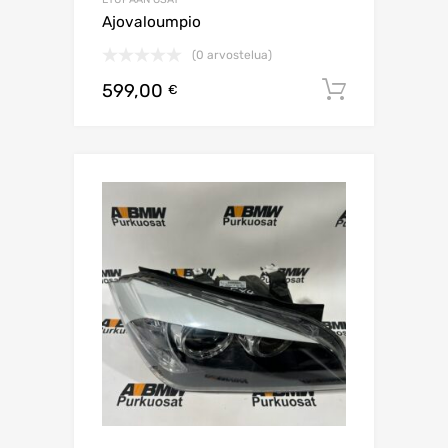
Ajovaloumpio
(0 arvostelua)
599,00
Lisää os
€