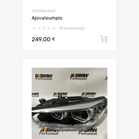
ETUPÄÄN OSAT
Ajovaloumpio
(0 arvostelua)
249,00
Lisää os
€