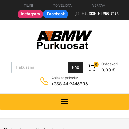
TILINI
TOIVELISTA
VERTAA
Instagram
Facebook
HEI.
SIGN IN
REGISTER
|
Products search
Ostoskori
0
HAE
0,00
€
Asiakaspalvelu:
+358 44 9446906
Skip
to
content