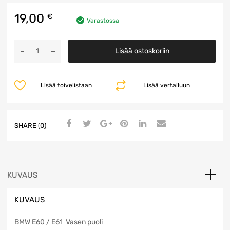
19,00
€
Varastossa
Ajovalon
Lisää ostoskoriin
takakansi
määrä
Lisää toivelistaan
Lisää vertailuun
SHARE (0)
KUVAUS
KUVAUS
BMW E60 / E61 Vasen puoli