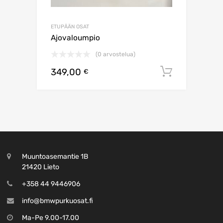
ETUPÄÄN OSAT
Ajovaloumpio
(0 arvostelua)
349,00
Lisää os
€
Muuntoasemantie 1B
21420 Lieto
+358 44 9446906
info@bmwpurkuosat.fi
Ma-Pe 9.00-17.00