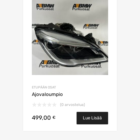
ETUPÄÄN OSAT
Ajovaloumpio
(0 arvostelua)
499,00
€
Lue Lisää