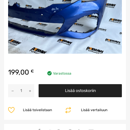
199,00
€
Varastossa
Etupuskuri
Lisää ostoskoriin
määrä
Lisää toivelistaan
Lisää vertailuun