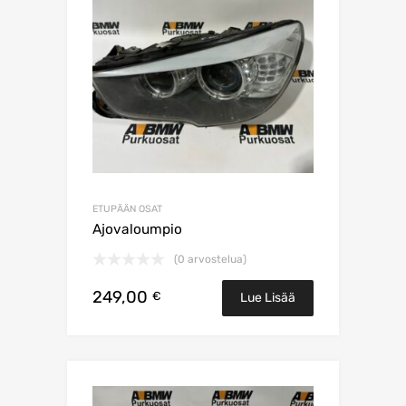
ETUPÄÄN OSAT
Ajovaloumpio
(0 arvostelua)
249,00
€
Lue Lisää