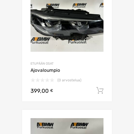
ETUPÄÄN OSAT
Ajovaloumpio
(0 arvostelua)
399,00
Lisää os
€