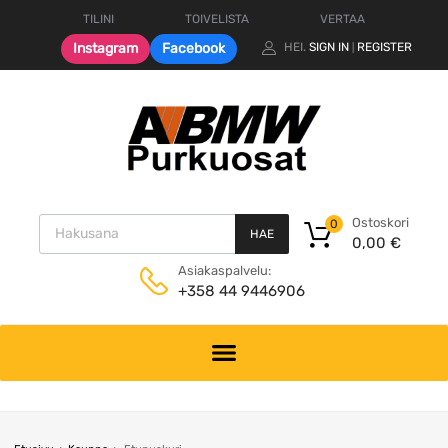
TILINI
TOIVELISTA
VERTAA
Instagram
Facebook
HEI.
SIGN IN
REGISTER
|
Products search
Ostoskori
0
HAE
0,00
€
Asiakaspalvelu:
+358 44 9446906
Skip
to
content