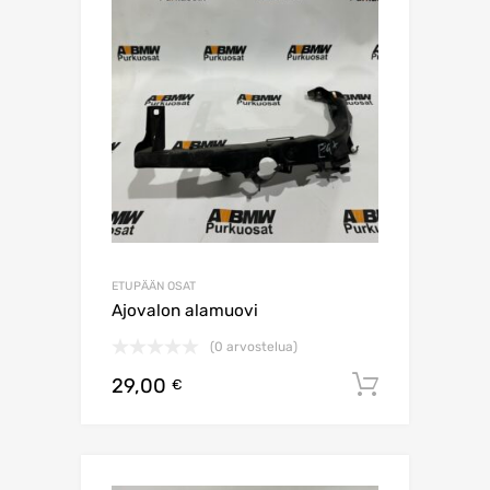
ETUPÄÄN OSAT
Ajovalon alamuovi
(0 arvostelua)
29,00
Lisää os
€