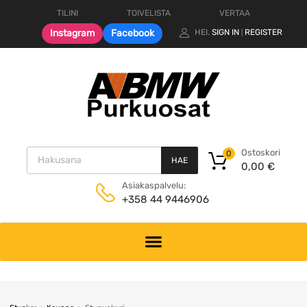
TILINI
TOIVELISTA
VERTAA
Instagram
Facebook
HEI.
SIGN IN
REGISTER
|
Products search
Ostoskori
0
HAE
0,00
€
Asiakaspalvelu:
+358 44 9446906
Skip
to
content