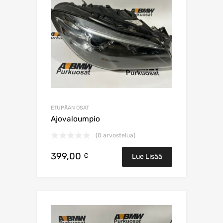
ETUPÄÄN OSAT
Ajovaloumpio
(0 arvostelua)
399,00
€
Lue Lisää