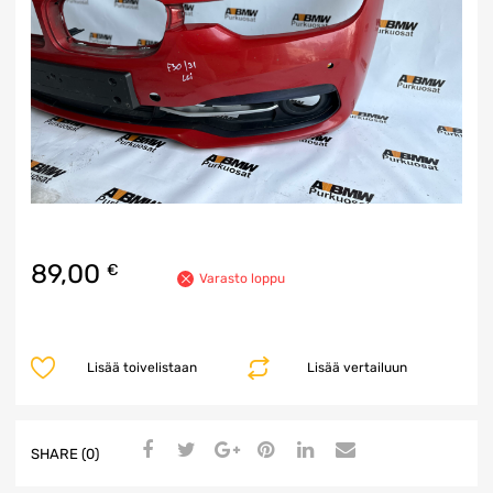
89,00
€
Varasto loppu
Lisää toivelistaan
Lisää vertailuun
SHARE (0)