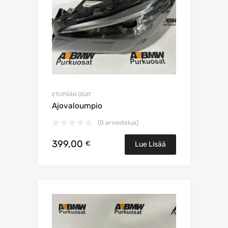
ETUPÄÄN OSAT
Ajovaloumpio
(0 arvostelua)
399,00
€
Lue Lisää