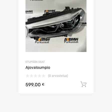
ETUPÄÄN OSAT
Ajovaloumpio
(0 arvostelua)
599,00
Lisää os
€