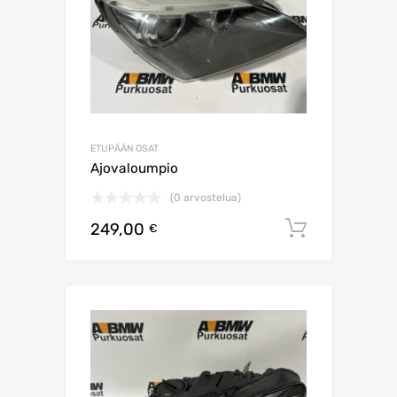
ETUPÄÄN OSAT
Ajovaloumpio
(0 arvostelua)
249,00
Lisää os
€