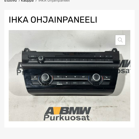
Etusivu
Kauppa
IHKA Ohjainpaneeli
IHKA OHJAINPANEELI