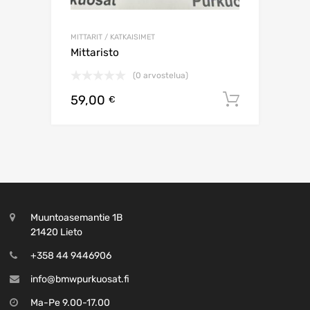
MITTARIT / KATKAISIMET
Mittaristo
(0 arvostelua)
59,00
Lisää os
€
Muuntoasemantie 1B
21420 Lieto
+358 44 9446906
info@bmwpurkuosat.fi
Ma-Pe 9.00-17.00