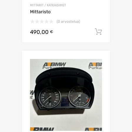
MITTARIT / KATKAISIMET
Mittaristo
(0 arvostelua)
490,00
Lisää os
€