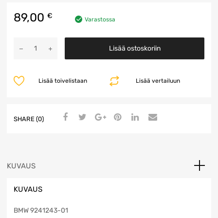
89,00
€
Varastossa
IHKA
Lisää ostoskoriin
Ohjainpaneeli
määrä
Lisää toivelistaan
Lisää vertailuun
SHARE (0)
KUVAUS
KUVAUS
BMW 9241243-01