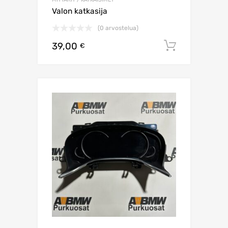
Valon katkasija
(0 arvostelua)
39,00
Lisää os
€