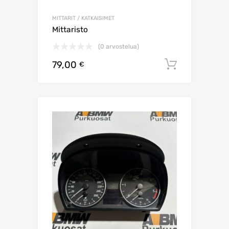
MITTARIT / KATKAISIMET
Mittaristo
(0 arvostelua)
79,00
Lisää os
€