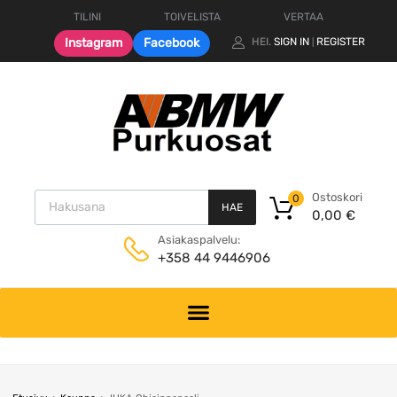
TILINI
TOIVELISTA
VERTAA
Instagram
Facebook
HEI.
SIGN IN
REGISTER
|
Products search
Ostoskori
0
HAE
0,00
€
Asiakaspalvelu:
+358 44 9446906
Skip
to
content