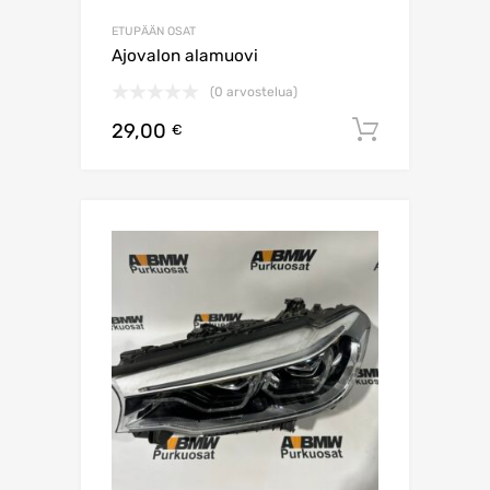
ETUPÄÄN OSAT
Ajovalon alamuovi
(0 arvostelua)
29,00
Lisää os
€