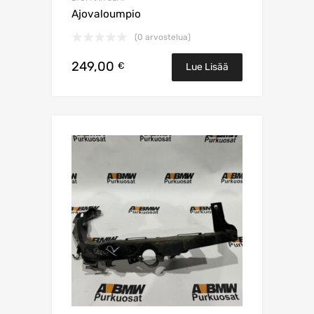
Ajovaloumpio
(0 arvostelua)
249,00
€
Lue Lisää