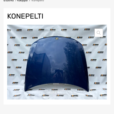
Etusivu
Kauppa
Konepelti
KONEPELTI