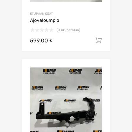
ETUPÄÄN OSAT
Ajovaloumpio
(0 arvostelua)
599,00
Lisää os
€