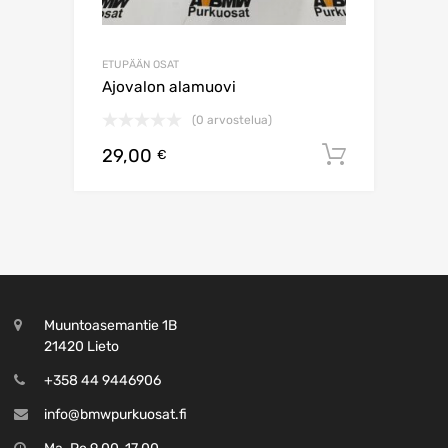
ETUPÄÄN OSAT
Ajovalon alamuovi
(0 arvostelua)
29,00
Lisää os
€
Muuntoasemantie 1B
21420 Lieto
+358 44 9446906
info@bmwpurkuosat.fi