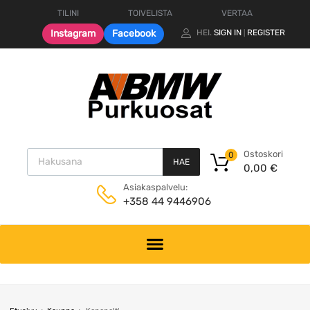
TILINI
TOIVELISTA
VERTAA
Instagram
Facebook
HEI.
SIGN IN
REGISTER
|
Products search
Ostoskori
0
HAE
0,00
€
Asiakaspalvelu:
+358 44 9446906
Skip
to
content