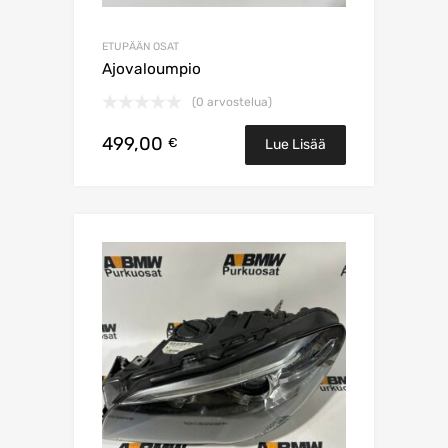
ETUPÄÄN OSAT
Ajovaloumpio
(0 arvostelua)
499,00
€
Lue Lisää