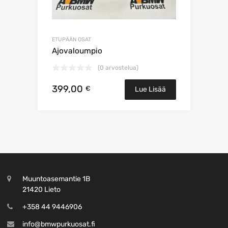
ETUPÄÄN OSAT
Ajovaloumpio
(0 arvostelua)
399,00
€
Lue Lisää
Muuntoasemantie 1B
21420 Lieto
+358 44 9446906
info@bmwpurkuosat.fi