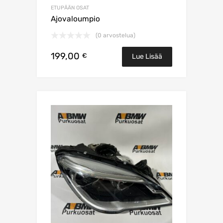
ETUPÄÄN OSAT
Ajovaloumpio
(0 arvostelua)
199,00
€
Lue Lisää