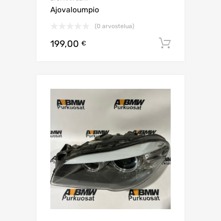
Ajovaloumpio
(0 arvostelua)
199,00
Lisää os
€