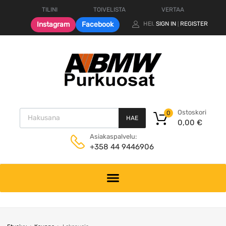
TILINI
TOIVELISTA
VERTAA
Instagram
Facebook
HEI.
SIGN IN
REGISTER
|
Products search
Ostoskori
0
HAE
0,00
€
Asiakaspalvelu:
+358 44 9446906
Skip
to
content