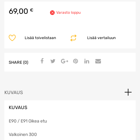
69,00
€
Varasto loppu
Lisää toivelistaan
Lisää vertailuun
SHARE (0)
KUVAUS
KUVAUS
E90 / E91 Oikea etu
Valkoinen 300