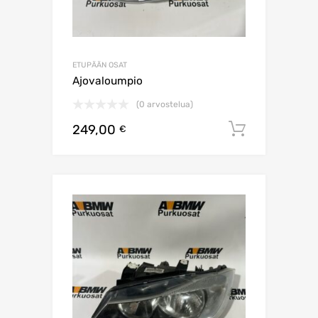
ETUPÄÄN OSAT
Ajovaloumpio
(0 arvostelua)
249,00
Lisää os
€