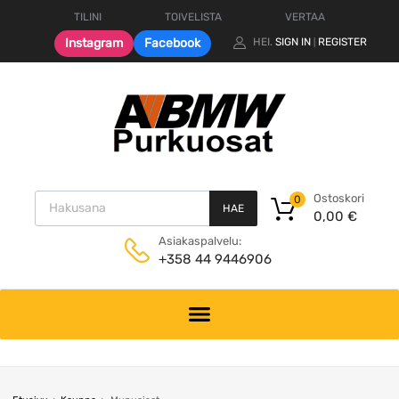
TILINI
TOIVELISTA
VERTAA
Instagram
Facebook
HEI.
SIGN IN
REGISTER
|
Products search
Ostoskori
0
HAE
0,00
€
Asiakaspalvelu:
+358 44 9446906
Skip
to
content