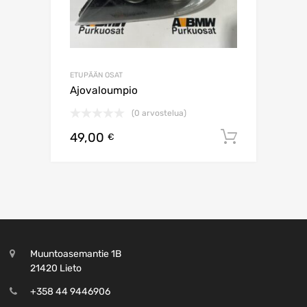
ETUPÄÄN OSAT
Ajovaloumpio
(0 arvostelua)
49,00
Lisää os
€
Muuntoasemantie 1B
21420 Lieto
+358 44 9446906