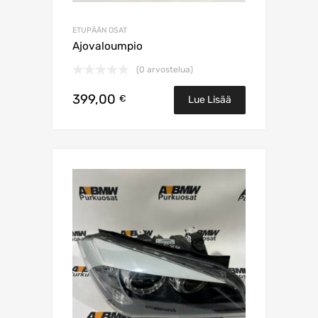
ETUPÄÄN OSAT
Ajovaloumpio
(0 arvostelua)
399,00
€
Lue Lisää