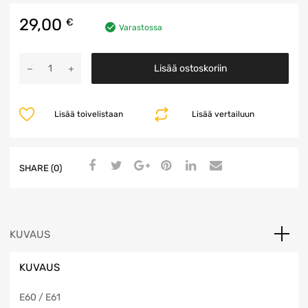
29,00
€
Varastossa
Munuaiset
Lisää ostoskoriin
määrä
Lisää toivelistaan
Lisää vertailuun
SHARE (0)
KUVAUS
KUVAUS
E60 / E61