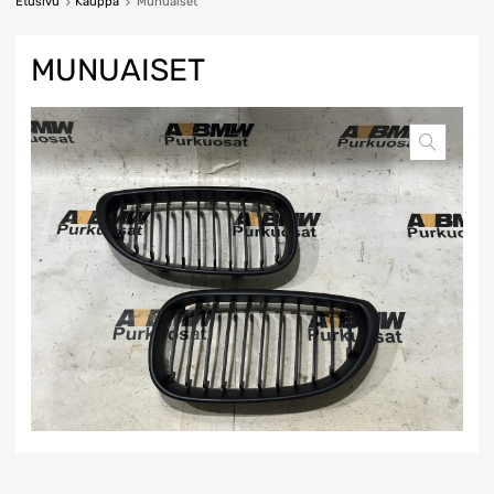
Etusivu
Kauppa
Munuaiset
MUNUAISET