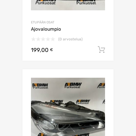
ETUPÄÄN OSAT
Ajovaloumpio
(0 arvostelua)
199,00
Lisää os
€