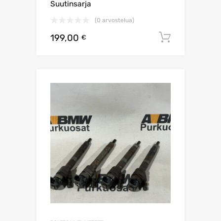
Suutinsarja
(0 arvostelua)
199,00
Lisää os
€