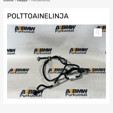
Etusivu
Kauppa
Polttoainelinja
POLTTOAINELINJA