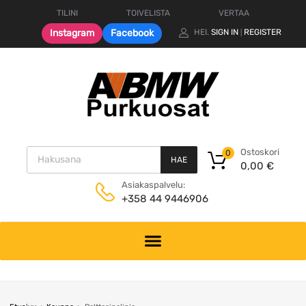
TILINI
TOIVELISTA
VERTAA
Instagram
Facebook
HEI.
SIGN IN
REGISTER
|
Products search
Ostoskori
0
HAE
0,00
€
Asiakaspalvelu:
+358 44 9446906
Skip
to
content