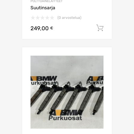
POLTTOAINELAITTEET
Suutinsarja
(0 arvostelua)
249,00
Lisää os
€