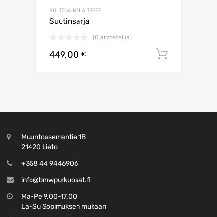
POLTTOAINELAITTEET
Suutinsarja
(0 arvostelua)
449,00
Lisää os
€
Muuntoasemantie 1B
21420 Lieto
+358 44 9446906
info@bmwpurkuosat.fi
Ma-Pe 9.00-17.00
La-Su Sopimuksen mukaan