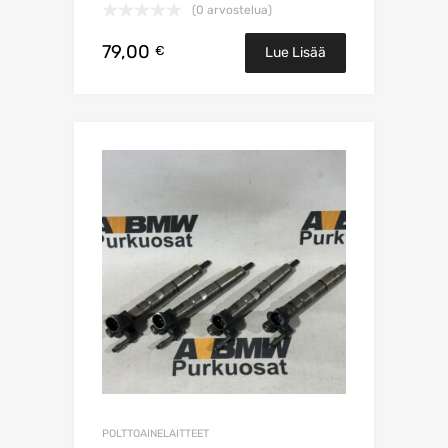
(0 arvostelua)
79,00
€
Lue Lisää
POLTTOAINELAITTEET