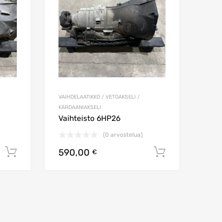
VAIHDELAATIKKO / VETOAKSELI /
KARDAANIAKSELI
Vaihteisto 6HP26
(0 arvostelua)
590,00
Lisää ostoskoriin
Lisää osto
€