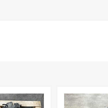
n
Lisää toivelistaan
Lisää vertailuun