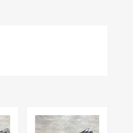
Lisää toivelistaan
Lisää toivelista
Lisää vertailuun
Lisää vertailuun