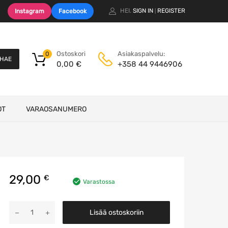
HEI.
SIGN IN
REGISTER
Instagram
Facebook
|
Ostoskori
Asiakaspalvelu:
0
HAE
0,00
€
+358 44 9446906
OT
VARAOSANUMERO
29,00
€
Varastossa
Vaihteiston
Lisää ostoskoriin
kannakerauta
määrä