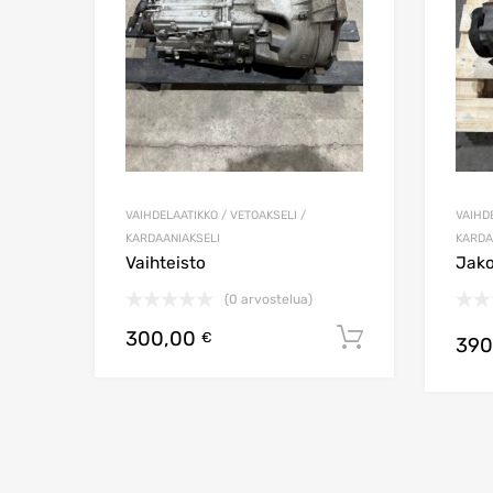
VAIHDELAATIKKO / VETOAKSELI /
VAIHDE
KARDAANIAKSELI
KARDA
Vaihteisto
Jako
(0 arvostelua)
300,00
Lisää ostos
€
390