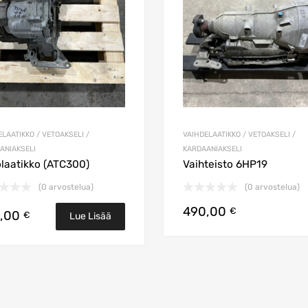
LAATIKKO / VETOAKSELI /
VAIHDELAATIKKO / VETOAKSELI /
ANIAKSELI
KARDAANIAKSELI
laatikko (ATC300)
Vaihteisto 6HP19
(0 arvostelua)
(0 arvostelua)
490,00
koriin
€
,00
€
Lue Lisää