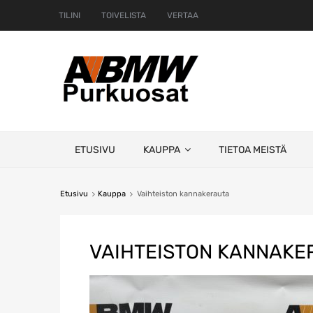
TILINI
TOIVELISTA
VERTAA
Skip
ETUSIVU
KAUPPA
TIETOA MEISTÄ
to
content
Etusivu
Kauppa
Vaihteiston kannakerauta
VAIHTEISTON KANNAKE