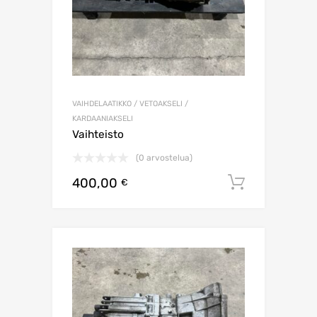
VAIHDELAATIKKO / VETOAKSELI /
KARDAANIAKSELI
Vaihteisto
(0 arvostelua)
400,00
Lisää os
€