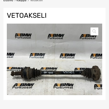
Etusivu
Kauppa
Vetoakseli
VETOAKSELI