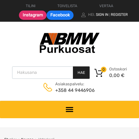
TILINI
TOIVELISTA
VERTAA
Instagram
Facebook
HEI.
SIGN IN
REGISTER
|
Products search
Ostoskori
0
HAE
0,00
€
Asiakaspalvelu:
+358 44 9446906
Skip
to
content