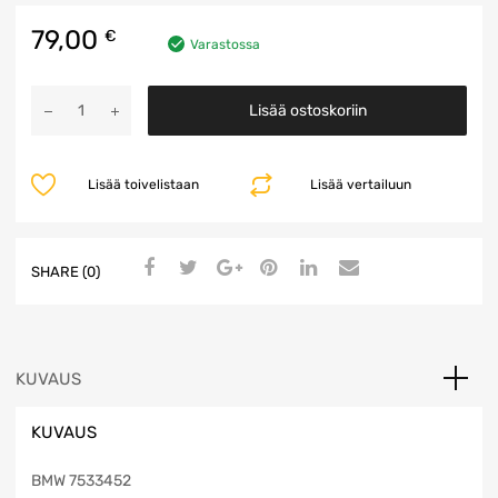
79,00
€
Varastossa
Vetoakseli
Lisää ostoskoriin
määrä
Lisää toivelistaan
Lisää vertailuun
SHARE (0)
KUVAUS
KUVAUS
BMW 7533452