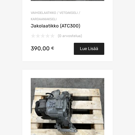
VAIHDELAATIKKO / VETOAKSELI /
KARDAANIAKSELI
Jakolaatikko (ATC300)
(0 arvostelua)
390,00
€
Lue Lisää