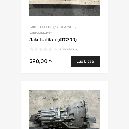
VAIHDELAATIKKO / VETOAKSELI /
KARDAANIAKSELI
Jakolaatikko (ATC300)
(0 arvostelua)
390,00
€
Lue Lisää